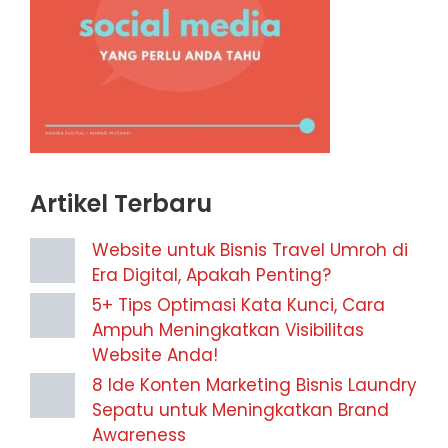
Artikel Terbaru
Website untuk Bisnis Travel Umroh di
Era Digital, Apakah Penting?
5+ Tips Optimasi Kata Kunci, Cara
Ampuh Meningkatkan Visibilitas
Website Anda!
8 Ide Konten Marketing Bisnis Laundry
Sepatu untuk Meningkatkan Brand
Awareness