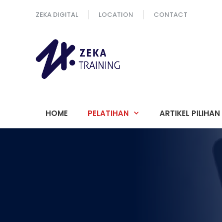
Langsung
ZEKA DIGITAL
LOCATION
CONTACT
ke
isi
HOME
PELATIHAN
ARTIKEL PILIHAN