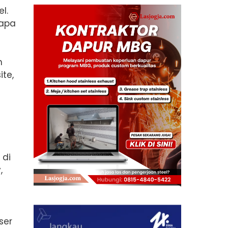
l.
 apa
h
te,
 di
,
ser