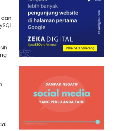
, dan
ySQL,
sih
ing
n
dai