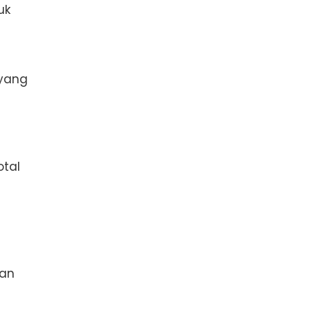
uk
 yang
i
otal
kan