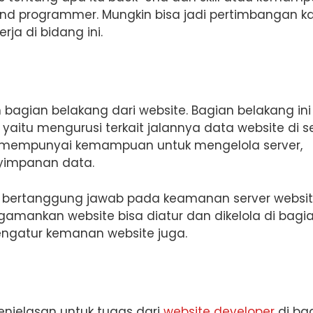
-end programmer. Mungkin bisa jadi pertimbangan 
ja di bidang ini.
agian belakang dari website. Bagian belakang ini
 yaitu mengurusi terkait jalannya data website di se
lu mempunyai kemampuan untuk mengelola server,
yimpanan data.
an bertanggung jawab pada keamanan server websi
gamankan website bisa diatur dan dikelola di bagi
engatur kemanan website juga.
penjelasan untuk tugas dari
website developer
di ba