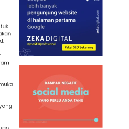
tuk
 akan
d.
t
gram
rmuka
 yang
puan