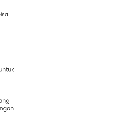
isa
untuk
yang
engan