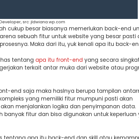
eveloper, src: jldwiana.wp.com
ah cukup besar biasanya memerlukan back-end un
Karena sebuah fitur untuk website yang besar pasti
osesnya. Maka dari itu, yuk kenali apa itu back-en
ahas tentang
apa itu front-end
yang secara singka
rjakan terkait antar muka dari website atau pro
front-end saja maka haslnya berupa tampilan anta
ompleks yang memiliki fitur mumpuni pasti akan
akan menjalankan logika dan penyimpanan data.
ih banyak fitur dan bisa digunakan untuk keperluan
has tentang apa itu back-end dan skill atau kemam